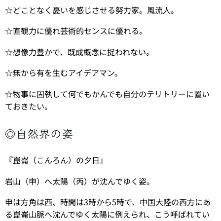
☆どことなく憂いを感じさせる努力家。風流人。
☆直観力に優れ芸術的センスに優れる。
☆想像力豊かで、既成概念に捉われない。
☆無から有を生むアイデアマン。
☆物事に固執して何でもかんでも自分のテリトリーに置い
ておきたい。
◎自然界の姿
『崑崙（こんろん）の夕日』
岩山（申）へ太陽（丙）が沈んでゆく姿。
申は方角は西、時間は3時から5時で、中国大陸の西方にあ
る崑崙山脈へ沈んでゆく太陽に例えられ、こう呼ばれてい