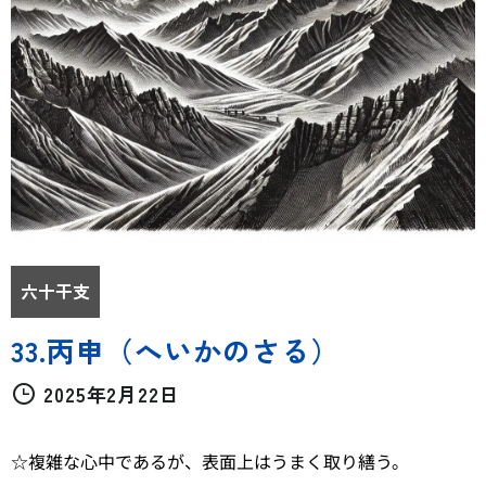
六十干支
33.丙申（へいかのさる）
2025年2月22日
☆複雑な心中であるが、表面上はうまく取り繕う。